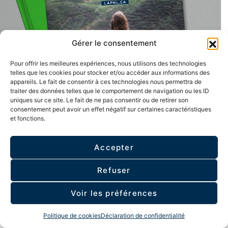
u
n
l
n
e
a
P
r
Gérer le consentement
i
a
t
r
Pour offrir les meilleures expériences, nous utilisons des technologies
i
e
c
telles que les cookies pour stocker et/ou accéder aux informations des
i
appareils. Le fait de consentir à ces technologies nous permettra de
s
e
traiter des données telles que le comportement de navigation ou les ID
n
uniques sur ce site. Le fait de ne pas consentir ou de retirer son
E
consentement peut avoir un effet négatif sur certaines caractéristiques
H
M
et fonctions.
y
A
p
/
n
A
o
M
Accepter
s
O
e
™
E
1
Refuser
r
:
i
A
Cartons « La matrice de l’identité »
Voir les préférences
c
c
Ajo
VO
k
t
11.55
$
s
u
Politique de cookies
Déclaration de confidentialité
o
a
n
l