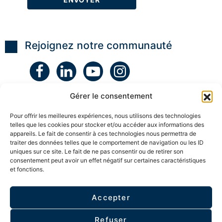
s
e
U
é
p
e
2
a
n
H
y
v
A
y
a
o
p
p
n
u
p
Rejoignez notre communauté
n
t
s
r
o
s
c
o
s
e
o
c
e
t
n
h
E
i
c
e
n
n
e
T
s
Gérer le consentement
s
n
r
e
p
t
a
i
i
r
n
Pour offrir les meilleures expériences, nous utilisons des technologies
g
r
a
s
telles que les cookies pour stocker et/ou accéder aux informations des
n
a
n
t
a
appareils. Le fait de consentir à ces technologies nous permettra de
n
t
e
n
traiter des données telles que le comportement de navigation ou les ID
t
s
m
t
uniques sur ce site. Le fait de ne pas consentir ou de retirer son
s
u
p
consentement peut avoir un effet négatif sur certaines caractéristiques
r
o
V
l
r
et fonctions.
ESPACE MEMBRE
a
’
e
i
e
l
n
s
l
Accepter
É
c
s
e
Politique de confidentialité
r
e
-
v
e
n
N
Refuser