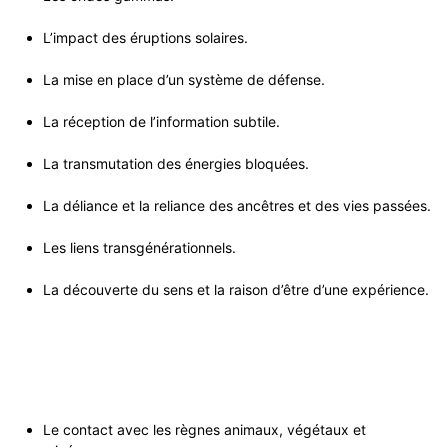
s
e
p
P
n
C
r
N
o
L’impact des éruptions solaires.
L
s
o
s
e
P
La mise en place d’un système de défense.
d
a
C
r
e
a
c
b
o
La réception de l’information subtile.
t
a
i
h
a
s
c
e
La transmutation des énergies bloquées.
i
i
c
e
A
n
h
n
La déliance et la reliance des ancêtres et des vies passées.
u
P
t
g
i
N
o
Les liens transgénérationnels.
L
h
n
F
y
a
M
p
La découverte du sens et la raison d’être d’une expérience.
g
i
a
n
r
î
o
A
e
t
s
c
é
r
e
t
m
e
-
i
e
P
R
v
r
r
E
a
g
a
N
t
e
t
Le contact avec les règnes animaux, végétaux et
C
i
r
i