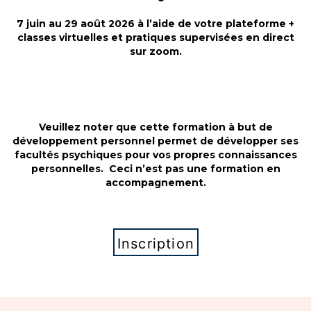
i
y
y
y
e
p
p
p
7 juin au 29 août 2026 à l’aide de votre plateforme +
e
n
n
n
t
classes virtuelles et pratiques supervisées en direct
o
o
o
c
sur zoom.
C
C
C
r
o
o
o
é
a
a
a
a
c
c
c
t
h
h
h
i
c
c
c
v
e
e
e
i
Veuillez noter que cette formation à but de
r
r
r
t
développement personnel permet de développer ses
t
t
t
é
i
i
i
facultés psychiques pour vos propres connaissances
a
f
f
f
personnelles. Ceci n’est pas une formation en
v
i
i
i
e
accompagnement.
é
é
é
c
l
S
S
S
e
u
u
u
s
p
p
p
e
e
e
e
Inscription
n
r
r
r
f
v
v
v
a
i
i
i
n
s
s
s
t
i
i
i
s
o
o
o