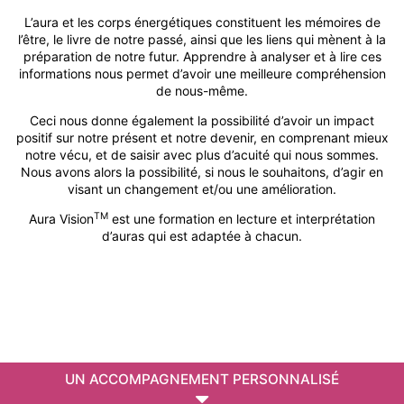
e
IDCom
a
a
a
s
L’aura et les corps énergétiques constituent les mémoires de
t
t
t
l’être, le livre de notre passé, ainsi que les liens qui mènent à la
i
i
i
s
Contact
o
o
o
préparation de notre futur. Apprendre à analyser et à lire ces
n
n
n
e
informations nous permet d’avoir une meilleure compréhension
d
d
d
de nous-même.
e
e
e
C
C
C
C
o
Ceci nous donne également la possibilité d’avoir un impact
o
o
o
m
positif sur notre présent et notre devenir, en comprenant mieux
a
a
a
m
notre vécu, et de saisir avec plus d’acuité qui nous sommes.
c
c
c
u
h
h
h
Nous avons alors la possibilité, si nous le souhaitons, d’agir en
n
P
P
P
visant un changement et/ou une amélioration.
i
r
r
r
q
o
o
o
TM
Aura Vision
est une formation en lecture et interprétation
u
f
f
f
o
d’auras qui est adaptée à chacun.
e
e
e
n
s
s
s
s
s
s
s
d
i
i
i
e
o
o
o
f
n
n
n
a
n
n
n
ç
e
e
e
o
l
l
l
n
(
(
(
UN ACCOMPAGNEMENT PERSONNALISÉ
e
C
C
C
f
C
C
C