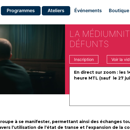
Programmes
Ateliers
Événements
Boutique
LA MÉDIUMNIT
DÉFUNTS
Inscription
Voir la vi
En direct sur zoom : les 14
heure MTL (sauf le 27 juin
 groupe à se manifester, permettant ainsi des échanges to
rs l’utilisation de l’état de transe et l’expansion de la c