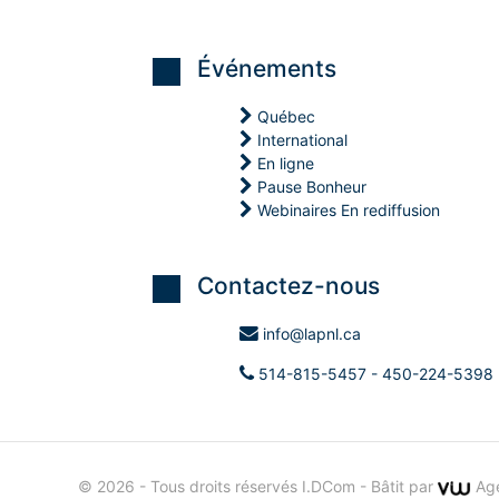
O
N
Événements
M
Québec
International
En ligne
Pause Bonheur
Webinaires En rediffusion
Contactez-nous
info@lapnl.ca
514-815-5457 - 450-224-5398
N
O
© 2026 - Tous droits réservés I.DCom
- Bâtit par
Ag