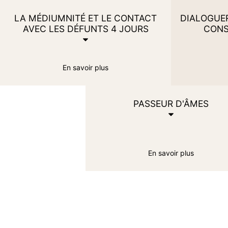
LA MÉDIUMNITÉ ET LE CONTACT
DIALOGUER
AVEC LES DÉFUNTS 4 JOURS
CONS
N
En savoir plus
M
PASSEUR D'ÂMES
m
N
O
En savoir plus
N
N