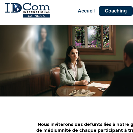
Accueil
Coaching
Contact
Contact
Contact
Contact
Contact
Espace
Espace
Espace
Espace
membre
membre
membre
membre
Nous inviterons des défunts liés à notre
de médiumnité de chaque participant à trave