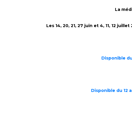
m
La médi
Les 14, 20, 21, 27 juin et 4, 11, 12 ju
Disponible du
Disponible du 12 a
M
M
M