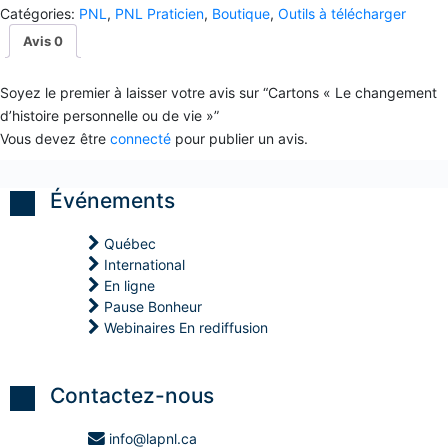
f
personnelle
Catégories:
P
P
P
PNL
,
PNL Praticien
,
Boutique
,
Outils à télécharger
i
ou
)
)
)
c
Avis
0
de
a
P
P
P
c
vie
o
o
o
e
»
Soyez le premier à laisser votre avis sur “Cartons « Le changement
s
s
s
a
t
t
t
quantité(s)
d’histoire personnelle ou de vie »”
v
M
M
M
e
Vous devez être
connecté
pour publier un avis.
a
a
a
c
î
î
î
l
t
t
t
e
r
r
r
Événements
s
e
e
e
e
e
e
e
n
n
n
n
Québec
f
C
C
C
a
International
o
o
o
n
a
a
a
En ligne
t
c
c
c
Pause Bonheur
s
h
h
h
Webinaires En rediffusion
i
i
i
S
n
n
n
t
g
g
g
r
P
P
P
a
Contactez-nous
N
N
N
t
L
L
L
é
g
info@lapnl.ca
H
H
H