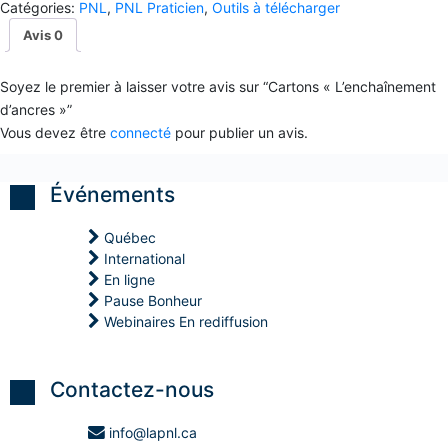
quantité(s)
f
Catégories:
PNL
,
PNL Praticien
,
Outils à télécharger
P
P
P
i
)
)
)
Avis
0
c
a
P
P
P
c
o
o
o
e
Soyez le premier à laisser votre avis sur “Cartons « L’enchaînement
s
s
s
a
t
t
t
d’ancres »”
v
M
M
M
Vous devez être
connecté
pour publier un avis.
e
a
a
a
c
î
î
î
l
t
t
t
e
r
r
r
Événements
s
e
e
e
e
e
e
e
n
n
n
n
Québec
f
C
C
C
International
a
o
o
o
n
En ligne
a
a
a
t
Pause Bonheur
c
c
c
s
h
h
h
Webinaires En rediffusion
i
i
i
S
n
n
n
t
g
g
g
r
P
P
P
Contactez-nous
a
N
N
N
t
L
L
L
é
info@lapnl.ca
g
H
H
H