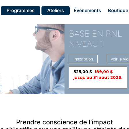
Programmes
Ateliers
Événements
Boutique
BASE EN PNL
NIVEAU 1
Inscription
Voir la vi
525,00 $
189,00 $
jusqu’au 31 août 2026.
Prendre conscience de l’impact