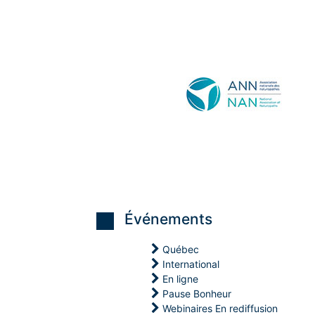
O
N
M
Événements
N
Québec
International
En ligne
Pause Bonheur
O
Webinaires En rediffusion