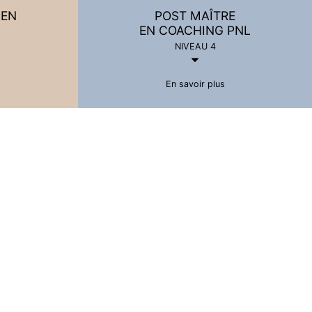
IEN
POST MAÎTRE
EN COACHING PNL
NIVEAU 4
En savoir plus