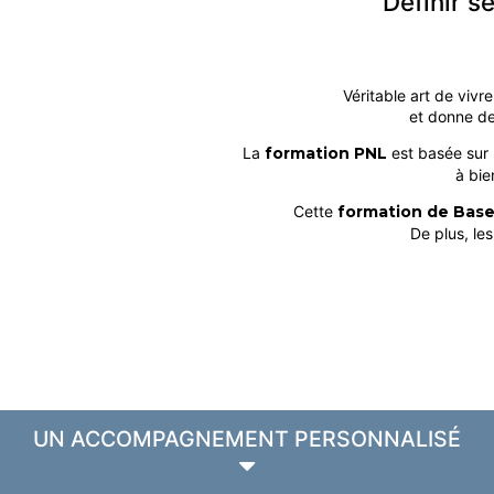
Définir s
Véritable art de vivr
et donne de
La
formation PNL
est basée sur 
à bie
Cette
formation de Bas
De plus, le
UN ACCOMPAGNEMENT PERSONNALISÉ
m