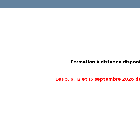
m
Formation à distance disponi
Les 5, 6, 12 et 13 septembre 2026 d
M
M
M