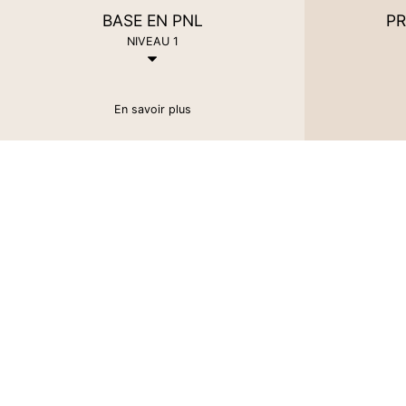
BASE EN PNL
PR
NIVEAU 1
N
En savoir plus
M
m
N
O
N
N