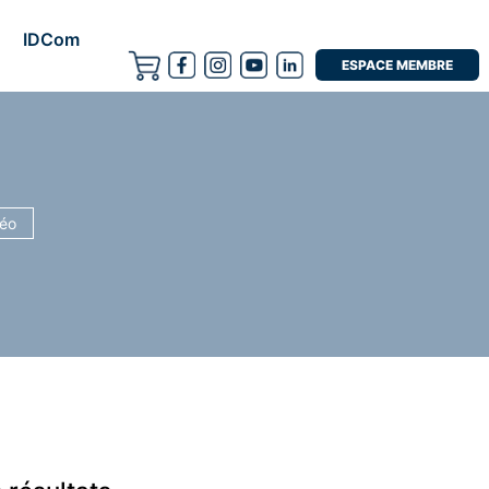
IDCom
ESPACE MEMBRE
déo