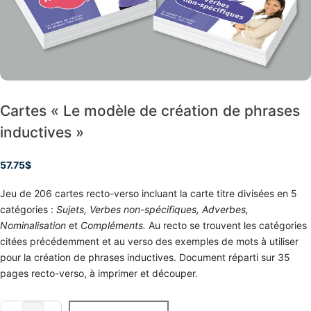
e
IDCom
a
a
a
s
t
t
t
i
i
i
s
Contact
o
o
o
n
n
n
e
d
d
d
e
e
e
C
C
C
C
o
o
o
o
m
Cartes « Le modèle de création de phrases
a
a
a
m
c
c
c
u
inductives »
h
h
h
n
P
P
P
i
r
r
r
q
57.75
$
o
o
o
u
f
f
f
o
e
e
e
n
Jeu de 206 cartes recto-verso incluant la carte titre divisées en 5
s
s
s
s
catégories :
s
s
s
Sujets, Verbes non-spécifiques, Adverbes,
d
i
i
i
Nominalisation
et
Compléments.
Au recto se trouvent les catégories
e
o
o
o
f
citées précédemment et au verso des exemples de mots à utiliser
n
n
n
a
n
n
n
pour la création de phrases inductives. Document réparti sur 35
ç
e
e
e
o
pages recto-verso, à imprimer et découper.
l
l
l
n
(
(
(
e
C
C
C
f
Cartes
C
C
C