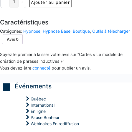
-
f
+
Ajouter au panier
P
P
P
«
i
)
)
)
Le
c
a
modèle
P
P
P
c
Caractéristiques
o
o
o
de
e
s
s
s
création
a
Catégories:
Hypnose
,
Hypnose Base
,
Boutique
,
Outils à télécharger
t
t
t
v
de
M
M
M
Avis
0
e
a
a
a
phrases
c
î
î
î
inductives
l
t
t
t
e
»
Soyez le premier à laisser votre avis sur “Cartes « Le modèle de
r
r
r
s
quantité(s)
e
e
e
création de phrases inductives »”
e
e
e
e
n
Vous devez être
connecté
pour publier un avis.
n
n
n
f
C
C
C
a
o
o
o
n
a
a
a
Événements
t
c
c
c
s
h
h
h
i
i
i
Québec
S
n
n
n
International
t
g
g
g
r
En ligne
P
P
P
a
N
N
N
Pause Bonheur
t
L
L
L
Webinaires En rediffusion
é
g
H
H
H