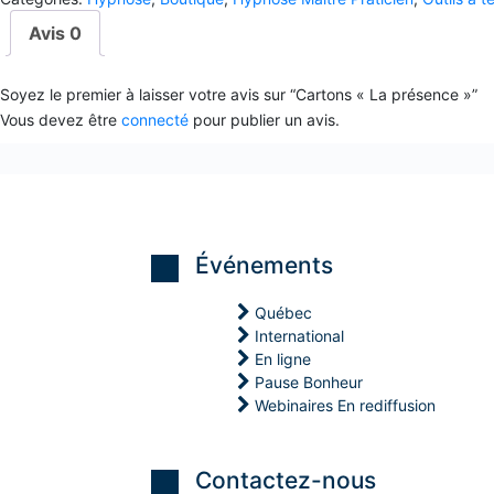
quantité(s)
m
Avis
0
Soyez le premier à laisser votre avis sur “Cartons « La présence »”
Vous devez être
connecté
pour publier un avis.
Événements
Québec
International
En ligne
Pause Bonheur
Webinaires En rediffusion
M
M
M
Contactez-nous