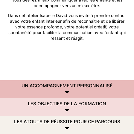
e
IDCom
a
a
a
accompagner vers un mieux-être.
s
t
t
t
i
i
i
Dans cet atelier Isabelle David vous invite à prendre contact
s
Contact
o
o
o
avec votre enfant intérieur afin de reconnaître et de libérer
n
n
n
e
votre essence profonde, votre potentiel créatif, votre
d
d
d
spontanéité pour faciliter la communication avec l’enfant qui
e
e
e
C
C
C
C
ressent et réagit.
o
o
o
o
m
a
a
a
m
c
c
c
u
h
h
h
n
P
P
P
i
r
r
r
q
o
o
o
u
f
f
f
o
e
e
e
n
UN ACCOMPAGNEMENT PERSONNALISÉ
s
s
s
s
s
s
s
d
i
i
i
e
o
o
o
f
LES OBJECTIFS DE LA FORMATION
n
n
n
a
n
n
n
ç
e
e
e
o
l
l
l
LES ATOUTS DE RÉUSSITE POUR CE PARCOURS
n
(
(
(
e
C
C
C
f
C
C
C