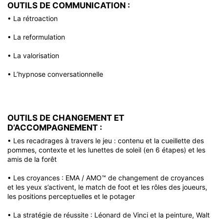
OUTILS DE COMMUNICATION :
n
n
n
s
s
s
A
• La rétroaction
a
a
a
u
v
v
v
e
e
e
• La reformulation
t
c
c
c
u
u
u
• La valorisation
o
n
n
n
C
C
C
h
• L’hypnose conversationnelle
o
o
o
a
a
a
y
c
c
c
p
h
h
h
n
OUTILS DE CHANGEMENT ET
A
D’ACCOMPAGNEMENT :
o
t
• Les recadrages à travers le jeu : contenu et la cueillette des
s
e
A
P
pommes, contexte et les lunettes de soleil (en 6 étapes) et les
e
amis de la forêt
l
t
N
A
i
e
L
• Les croyances : EMA / AMO™ de changement de croyances
u
et les yeux s’activent, le match de foot et les rôles des joueurs,
t
e
l
B
les positions perceptuelles et le potager
o
a
r
h
i
s
y
• La stratégie de réussite : Léonard de Vinci et la peinture, Walt
e