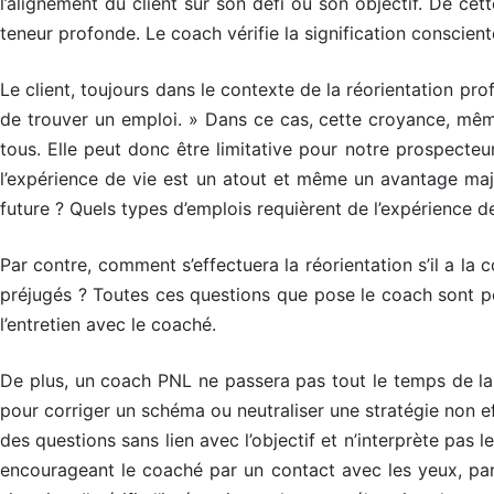
l’alignement du client sur son défi ou son objectif. De ce
teneur profonde. Le coach vérifie la signification conscie
Le client, toujours dans le contexte de la réorientation prof
de trouver un emploi. » Dans ce cas, cette croyance, même
tous. Elle peut donc être limitative pour notre prospecteu
l’expérience de vie est un atout et même un avantage maje
future ? Quels types d’emplois requièrent de l’expérience de
N
N
N
Par contre, comment s’effectuera la réorientation s’il a la 
préjugés ? Toutes ces questions que pose le coach sont pert
l’entretien avec le coaché.
De plus, un coach PNL ne passera pas tout le temps de la c
pour corriger un schéma ou neutraliser une stratégie non ef
des questions sans lien avec l’objectif et n’interprète pa
encourageant le coaché par un contact avec les yeux, par 