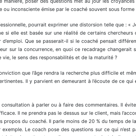
tte manière, poser des questions met au jour les croyances
nte ou inconsciente émise par le coaché souvent sous forme 
essionnelle, pourrait exprimer une distorsion telle que : « Je
 si elle est basée sur une réalité de certains chercheurs 
r d’emploi. Que se passerait-il si le coaché pensait différ
ur sur la concurrence, en quoi ce recadrage changerait so
 vie, le sens des responsabilités et de la maturité ?
conviction que l’âge rendra la recherche plus difficile et m
inentes. Il y parvient en demeurant à l’écoute de ce qui es
onsultation à parler ou à faire des commentaires. Il éviter
ficace. Il ne prendra pas le dessus sur le client, mais l’ac
s les propos du coaché. Il parle moins de 20 % du temps de
exemple. Le coach pose des questions sur ce qui n’est pas