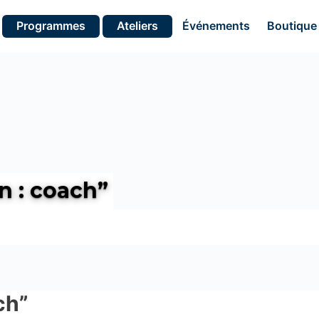
Programmes
Ateliers
Événements
Boutique
n : coach”
ch”