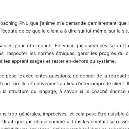
 Coaching PNL que j’anime m’a demandé dernièrement quell
oute de ce que le client a à dire sur lui-même, sur la situati
sables pour être coach. En voici quelques-unes selon l’In
stes, respecter les normes éthiques, gérer les progrès du c
er les apprentissages et rester en-dehors du système.
art de poser d’excellentes questions, de donner de la rétroa
nd l’oreille attentivement au lieu d’interrompre le client. 
re la structure du langage, à savoir si le coaché énonc
s trop générales, imprécises, et cela peut être nuisible à 
é dirait quelque chose comme « Tous les emplois se ressem