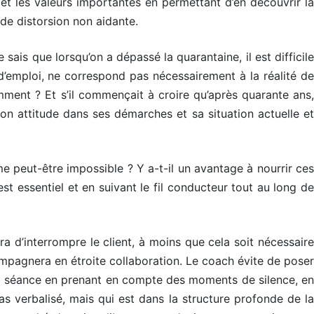
 et les valeurs importantes en permettant d’en découvrir la
de distorsion non aidante.
 sais que lorsqu’on a dépassé la quarantaine, il est difficile
d’emploi, ne correspond pas nécessairement à la réalité de
emment ? Et s’il commençait à croire qu’après quarante ans,
n attitude dans ses démarches et sa situation actuelle et
ême peut-être impossible ? Y a-t-il un avantage à nourrir ces
t essentiel et en suivant le fil conducteur tout au long de
a d’interrompre le client, à moins que cela soit nécessaire
compagnera en étroite collaboration. Le coach évite de poser
 la séance en prenant en compte des moments de silence, en
 verbalisé, mais qui est dans la structure profonde de la