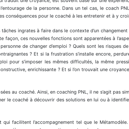
ui traduit une croyance, est souvent basé sur une expérienc
’entourage de la personne. Dans un tel cas, le coach PNL
les conséquences pour le coaché à les entretenir et à y croi
es tâches ingrates à faire dans le contexte d’un changement 
e façon, ces nouvelles fonctions sont apparentées à l’aspec
a personne de changer d’emploi ? Quels sont les risques de
raignantes ? Et si la frustration s’installe encore, perdu
mploi pour s’imposer les mêmes difficultés, la même pressi
 constructive, enrichissante ? Et si l’on trouvait une croya
sées au coaché. Ainsi, en coaching PNL, il ne s’agit pas s
 le coaché à découvrir des solutions en lui ou à identifier
t qui facilitent l’accompagnement tel que le Métamodèle.