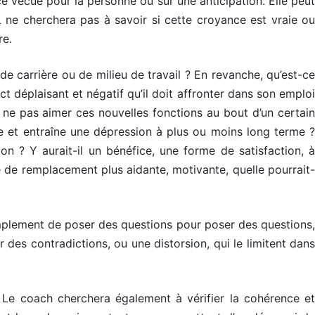
e vécue pour la personne ou sur une anticipation. Elle peut
 ne cherchera pas à savoir si cette croyance est vraie ou
re.
de carrière ou de milieu de travail ? En revanche, qu’est-ce
t déplaisant et négatif qu’il doit affronter dans son emploi
 ne pas aimer ces nouvelles fonctions au bout d’un certain
re et entraîne une dépression à plus ou moins long terme ?
on ? Y aurait-il un bénéfice, une forme de satisfaction, à
nce de remplacement plus aidante, motivante, quelle pourrait-
implement de poser des questions pour poser des questions,
 des contradictions, ou une distorsion, qui le limitent dans
 Le coach cherchera également à vérifier la cohérence et