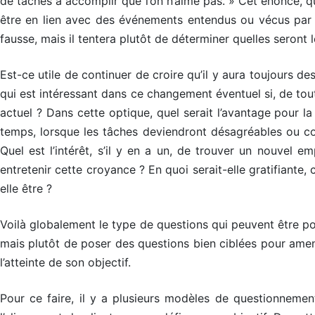
de tâches à accomplir que l’on n’aime pas. » Cet énoncé, q
être en lien avec des événements entendus ou vécus par l
fausse, mais il tentera plutôt de déterminer quelles seront 
Est-ce utile de continuer de croire qu’il y aura toujours d
qui est intéressant dans ce changement éventuel si, de tout
actuel ? Dans cette optique, quel serait l’avantage pour l
temps, lorsque les tâches deviendront désagréables ou cont
Quel est l’intérêt, s’il y en a un, de trouver un nouvel e
entretenir cette croyance ? En quoi serait-elle gratifiante,
elle être ?
Voilà globalement le type de questions qui peuvent être po
mais plutôt de poser des questions bien ciblées pour amener
l’atteinte de son objectif.
M
M
M
Pour ce faire, il y a plusieurs modèles de questionnemen