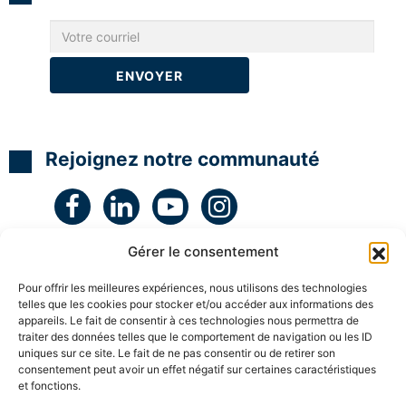
N
N
N
t
L
L
L
é
g
H
H
H
i
y
y
y
e
p
p
p
e
n
n
n
t
o
o
o
c
C
C
C
r
o
o
o
é
a
a
a
a
Rejoignez notre communauté
c
c
c
t
h
h
h
i
c
c
c
v
e
e
e
i
r
r
r
t
t
t
t
é
i
i
i
a
Gérer le consentement
f
f
f
v
i
i
i
e
Pour offrir les meilleures expériences, nous utilisons des technologies
é
é
é
c
telles que les cookies pour stocker et/ou accéder aux informations des
l
S
S
S
e
appareils. Le fait de consentir à ces technologies nous permettra de
u
u
u
s
traiter des données telles que le comportement de navigation ou les ID
p
p
p
e
uniques sur ce site. Le fait de ne pas consentir ou de retirer son
e
e
e
n
consentement peut avoir un effet négatif sur certaines caractéristiques
r
r
r
f
et fonctions.
ESPACE MEMBRE
v
v
v
a
i
i
i