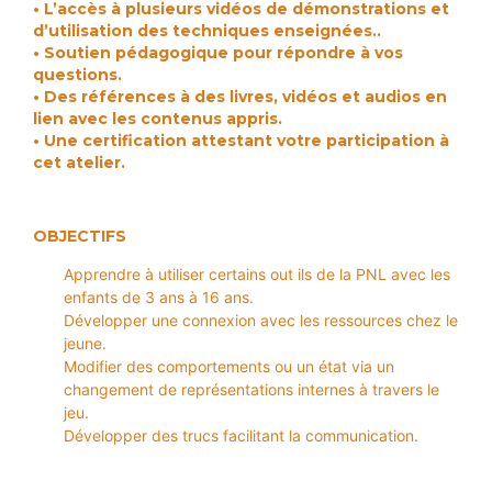
n
• L’accès à plusieurs vidéos de démonstrations et
s
s
s
t
d’utilisation des techniques enseignées..
i
i
i
s
o
o
o
• Soutien pédagogique pour répondre à vos
n
n
n
questions.
A
s
s
s
• Des références à des livres, vidéos et audios en
a
a
a
u
lien avec les contenus appris.
v
v
v
e
e
e
• Une certification attestant votre participation à
t
c
c
c
cet atelier.
o
u
u
u
n
n
n
h
C
C
C
o
o
o
y
OBJECTIFS
a
a
a
c
c
c
p
Apprendre à utiliser certains out ils de la PNL avec les
h
h
h
n
enfants de 3 ans à 16 ans.
Développer une connexion avec les ressources chez le
A
o
jeune.
t
s
Modifier des comportements ou un état via un
e
e
changement de représentations internes à travers le
A
P
jeu.
l
t
N
A
Développer des trucs facilitant la communication.
u
i
e
L
t
e
o
l
B