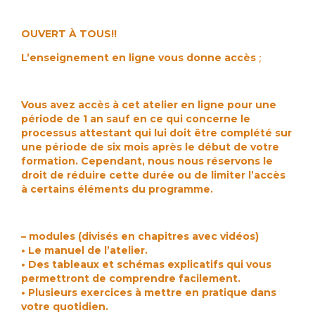
N
N
N
t
L
L
L
é
g
OUVERT À TOUS!!
H
H
H
i
y
y
y
e
p
p
p
e
L’enseignement en ligne vous donne accès
;
n
n
n
t
o
o
o
c
C
C
C
r
o
o
o
é
Vous avez accès à cet atelier en ligne pour une
a
a
a
a
période de 1 an sauf en ce qui concerne le
c
c
c
t
processus attestant qui lui doit être complété sur
h
h
h
i
c
c
c
une période de six mois après le début de votre
v
e
e
e
i
formation. Cependant, nous nous réservons le
r
r
r
t
droit de réduire cette durée ou de limiter l’accès
t
t
t
é
à certains éléments du programme.
i
i
i
a
f
f
f
v
i
i
i
e
é
é
é
c
– modules (divisés en chapitres avec vidéos)
l
S
S
S
e
• Le manuel de l’atelier.
u
u
u
s
• Des tableaux et schémas explicatifs qui vous
p
p
p
e
permettront de comprendre facilement.
e
e
e
n
r
r
r
• Plusieurs exercices à mettre en pratique dans
f
v
v
v
a
votre quotidien.
i
i
i