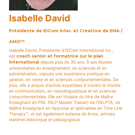
l
l
l
n
(
(
(
e
C
C
C
f
C
C
C
f
Isabelle David
P
P
P
i
)
)
)
c
a
Présidente de IDCom inter. et Créatrice de EMA /
P
P
P
c
o
o
o
e
AMO™
s
s
s
a
t
t
t
v
Isabelle David, Présidente d’IDCom International inc.,
M
M
M
e
est
coach senior et formatrice sur le plan
a
a
a
c
international
depuis plus de 30 ans. À ses études
î
î
î
l
t
t
t
universitaires en enseignement, en sciences et en
e
r
r
r
s
administration, s’ajoute une expérience pratique en
e
e
e
e
gestion, en vente et en sciences comportementales. De
e
e
e
n
plus, elle a acquis d’autres expertises à travers le monde
n
n
n
f
en communication, en neurolinguistique et en sciences
C
C
C
a
comportementales. Elle est titulaire du titre de Maître
o
o
o
n
a
a
a
t
Enseignant en PNL (NLP Master Trainer) de l’INLPTA, de
c
c
c
s
Maître Enseignant en Hypnose et spécialiste en Time Line
h
h
h
Therapy™, et est également auteure de livres, articles,
i
i
i
S
matériel didactique et pédagogique.
n
n
n
t
g
g
g
r
P
P
P
a