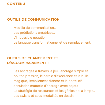
h
r
a
CONTENU
i
y
s
p
s
e
e
n
P
o
C
r
N
OUTILS DE COMMUNICATION :
s
L
o
e
s
d
Modèle de communication..
P
a
C
e
Les prédictions créatrices..
r
b
c
a
L’impossible négation
o
a
t
s
Le langage transformationnel et de remplacement.
h
a
i
e
c
i
c
i
A
e
n
u
h
OUTILS DE CHANGEMENT ET
n
t
g
D’ACCOMPAGNEMENT :
P
i
o
N
h
n
F
L
Les ancrages à travers le jeu : ancrage simple et
y
a
p
bouton pression, le cercle d’excellence et la bulle
g
M
i
n
magique, l’empilement d’ancre et le porte-clé,
a
r
o
A
î
annulation mutuelle d’ancrage avec objets
e
s
c
t
é
La stratégie de ressources et les génies de la lampe..
e
t
r
m
-
Les swishs et sous-modalités en dessin.
i
e
e
R
v
P
r
E
a
r
g