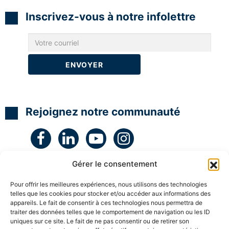
N
N
N
t
L
L
L
é
Inscrivez-vous à notre infolettre
g
H
H
H
i
y
y
y
e
p
p
p
e
n
n
n
t
o
o
o
c
C
C
C
r
o
o
o
é
a
a
a
a
c
c
c
t
h
h
h
i
c
c
c
v
Rejoignez notre communauté
e
e
e
i
r
r
r
t
t
t
t
é
i
i
i
a
f
f
f
v
i
i
i
e
Gérer le consentement
é
é
é
c
l
S
S
S
e
Pour offrir les meilleures expériences, nous utilisons des technologies
u
u
u
s
telles que les cookies pour stocker et/ou accéder aux informations des
p
p
p
e
appareils. Le fait de consentir à ces technologies nous permettra de
e
e
e
n
r
r
r
traiter des données telles que le comportement de navigation ou les ID
f
v
v
v
a
uniques sur ce site. Le fait de ne pas consentir ou de retirer son
i
i
i