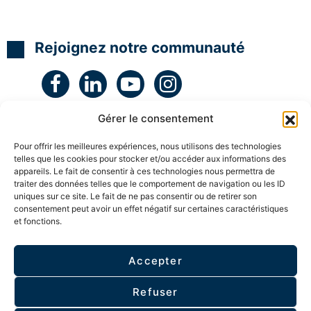
h
r
a
i
y
s
p
s
e
e
n
P
Rejoignez notre communauté
o
C
r
N
s
L
o
e
s
d
P
a
C
e
r
b
c
a
o
a
Gérer le consentement
t
s
h
a
i
e
c
i
Pour offrir les meilleures expériences, nous utilisons des technologies
c
i
A
telles que les cookies pour stocker et/ou accéder aux informations des
e
n
u
h
appareils. Le fait de consentir à ces technologies nous permettra de
n
t
traiter des données telles que le comportement de navigation ou les ID
g
P
i
o
uniques sur ce site. Le fait de ne pas consentir ou de retirer son
N
h
n
consentement peut avoir un effet négatif sur certaines caractéristiques
F
L
y
a
et fonctions.
ESPACE MEMBRE
p
g
M
i
n
a
r
o
A
î
e
s
Accepter
c
t
é
e
Politique de confidentialité
t
r
m
-
i
e
e
Refuser
R
v
P
r
E
a
r
g