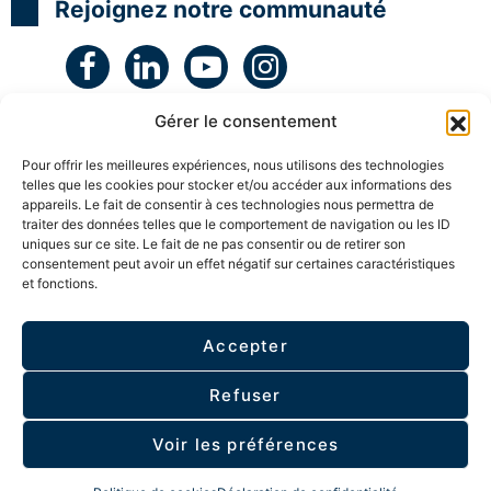
N
N
N
t
Rejoignez notre communauté
L
L
L
é
g
H
H
H
i
y
y
y
e
p
p
p
e
n
n
n
t
Gérer le consentement
o
o
o
c
C
C
C
r
o
o
o
é
Pour offrir les meilleures expériences, nous utilisons des technologies
a
a
a
a
telles que les cookies pour stocker et/ou accéder aux informations des
c
c
c
t
appareils. Le fait de consentir à ces technologies nous permettra de
h
h
h
i
traiter des données telles que le comportement de navigation ou les ID
c
c
c
v
uniques sur ce site. Le fait de ne pas consentir ou de retirer son
e
e
e
i
r
r
r
t
consentement peut avoir un effet négatif sur certaines caractéristiques
t
t
t
é
et fonctions.
ESPACE MEMBRE
i
i
i
a
f
f
f
v
i
i
i
e
Accepter
é
é
é
c
Politique de confidentialité
l
S
S
S
e
Refuser
u
u
u
s
p
p
p
e
© 2026 - Tous droits réservés I.DCom
- Bâtit par
e
e
e
n
Voir les préférences
r
r
r
f
v
v
v
Agence web
-
Politique de confidentialité
a
i
i
i