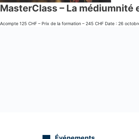
MasterClass – La médiumnité e
Acompte 125 CHF – Prix de la formation – 245 CHF Date : 26 octobre
m
Événements
m