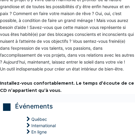
i
y
y
y
e
grandiose et de toutes les possibilités d’y être enfin heureux et en
p
p
p
e
n
n
n
paix ? Comment en faire votre maison de rêve ? Oui, oui, c’est
t
o
o
o
possible, à condition de faire un grand ménage ! Mais vous aurez
c
C
C
C
r
besoin d’aide ! Savez-vous que cette maison vous représente si
o
o
o
é
a
a
a
vous êtes habité(e) par des blocages conscients et inconscients qui
a
c
c
c
t
nuisent à l’atteinte de vos objectifs ? Vous sentez-vous freiné(e)
h
h
h
i
c
c
c
dans l’expression de vos talents, vos passions, dans
v
e
e
e
i
l’accomplissement de vos projets, dans vos relations avec les autres
r
r
r
t
t
t
t
? Aujourd’hui, maintenant, laissez entrer le soleil dans votre vie !
é
i
i
i
Un outil indispensable pour créer un état intérieur de bien-être.
a
f
f
f
v
i
i
i
e
é
é
é
Installez-vous confortablement. Le temps d’écoute de ce
c
l
S
S
S
CD n’appartient qu’à vous.
e
u
u
u
s
p
p
p
e
e
e
e
Événements
n
r
r
r
f
v
v
v
a
i
i
i
Québec
n
s
s
s
International
t
i
i
i
s
En ligne
o
o
o