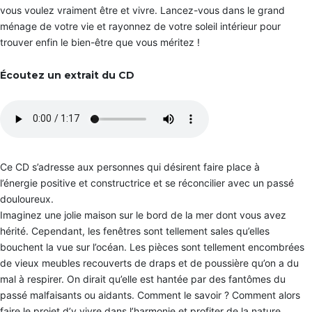
f
P
P
P
vous voulez vraiment être et vivre. Lancez-vous dans le grand
i
)
)
)
ménage de votre vie et rayonnez de votre soleil intérieur pour
c
a
trouver enfin le bien-être que vous méritez !
P
P
P
c
o
o
o
e
s
s
s
a
Écoutez un extrait du CD
t
t
t
v
M
M
M
e
a
a
a
c
î
î
î
l
t
t
t
e
r
r
r
s
e
e
e
e
e
e
e
n
n
n
n
Ce CD s’adresse aux personnes qui désirent faire place à
f
C
C
C
a
l’énergie positive et constructrice et se réconcilier avec un passé
o
o
o
n
a
a
a
douloureux.
t
c
c
c
Imaginez une jolie maison sur le bord de la mer dont vous avez
s
h
h
h
hérité. Cependant, les fenêtres sont tellement sales qu’elles
i
i
i
S
n
n
n
bouchent la vue sur l’océan. Les pièces sont tellement encombrées
t
g
g
g
r
de vieux meubles recouverts de draps et de poussière qu’on a du
P
P
P
a
N
N
N
mal à respirer. On dirait qu’elle est hantée par des fantômes du
t
L
L
L
é
passé malfaisants ou aidants. Comment le savoir ? Comment alors
g
H
H
H
faire le projet d’y vivre dans l’harmonie et profiter de la nature