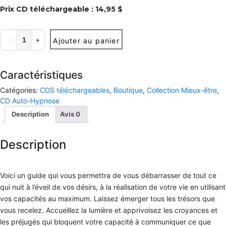
e
IDCom
a
a
a
Prix CD téléchargeable : 14,95 $
s
t
t
t
i
i
i
s
Contact
o
o
o
Nettoyer
n
n
n
-
+
Ajouter au panier
e
les
d
d
d
blocages
e
e
e
C
C
C
C
quantité(s)
o
o
o
o
Caractéristiques
m
a
a
a
m
c
c
c
Catégories:
CDS téléchargeables
,
Boutique
,
Collection Mieux-être
,
u
h
h
h
n
CD Auto-Hypnose
P
P
P
i
r
r
r
Description
Avis
0
q
o
o
o
u
f
f
f
o
e
e
e
n
Description
s
s
s
s
s
s
s
d
i
i
i
e
o
o
o
f
Voici un guide qui vous permettra de vous débarrasser de tout ce
n
n
n
a
n
n
n
qui nuit à l’éveil de vos désirs, à la réalisation de votre vie en utilisant
ç
e
e
e
o
vos capacités au maximum. Laissez émerger tous les trésors que
l
l
l
n
(
(
(
vous recelez. Accueillez la lumière et apprivoisez les croyances et
e
C
C
C
f
les préjugés qui bloquent votre capacité à communiquer ce que
C
C
C