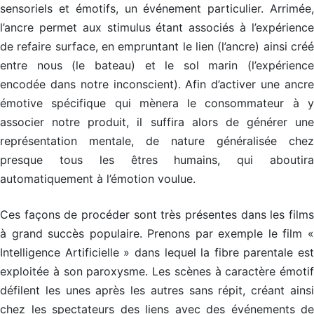
N
N
N
t
sensoriels et émotifs, un événement particulier. Arrimée,
L
L
L
é
g
l’ancre permet aux stimulus étant associés à l’expérience
H
H
H
i
y
y
y
de refaire surface, en empruntant le lien (l’ancre) ainsi créé
e
p
p
p
e
entre nous (le bateau) et le sol marin (l’expérience
n
n
n
t
o
o
o
c
encodée dans notre inconscient). Afin d’activer une ancre
C
C
C
r
o
o
o
é
émotive spécifique qui mènera le consommateur à y
a
a
a
a
associer notre produit, il suffira alors de générer une
c
c
c
t
h
h
h
i
représentation mentale, de nature généralisée chez
c
c
c
v
e
e
e
i
presque tous les êtres humains, qui aboutira
r
r
r
t
automatiquement à l’émotion voulue.
t
t
t
é
i
i
i
a
f
f
f
v
i
i
i
Ces façons de procéder sont très présentes dans les films
e
é
é
é
c
à grand succès populaire. Prenons par exemple le film «
l
S
S
S
e
Intelligence Artificielle » dans lequel la fibre parentale est
u
u
u
s
p
p
p
e
exploitée à son paroxysme. Les scènes à caractère émotif
e
e
e
n
défilent les unes après les autres sans répit, créant ainsi
r
r
r
f
v
v
v
a
chez les spectateurs des liens avec des événements de
i
i
i