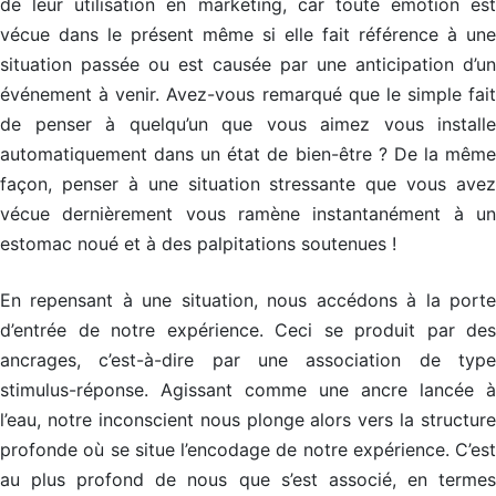
l
l
l
n
de leur utilisation en marketing, car toute émotion est
(
(
(
e
vécue dans le présent même si elle fait référence à une
C
C
C
f
C
C
C
f
situation passée ou est causée par une anticipation d’un
P
P
P
i
)
)
)
c
événement à venir. Avez-vous remarqué que le simple fait
a
de penser à quelqu’un que vous aimez vous installe
P
P
P
c
o
o
o
e
automatiquement dans un état de bien-être ? De la même
s
s
s
a
t
t
t
v
façon, penser à une situation stressante que vous avez
M
M
M
e
vécue dernièrement vous ramène instantanément à un
a
a
a
c
î
î
î
l
estomac noué et à des palpitations soutenues !
t
t
t
e
r
r
r
s
e
e
e
e
En repensant à une situation, nous accédons à la porte
e
e
e
n
n
n
n
f
d’entrée de notre expérience. Ceci se produit par des
C
C
C
a
o
o
o
n
ancrages, c’est-à-dire par une association de type
a
a
a
t
stimulus-réponse. Agissant comme une ancre lancée à
c
c
c
s
h
h
h
l’eau, notre inconscient nous plonge alors vers la structure
i
i
i
S
n
n
n
t
profonde où se situe l’encodage de notre expérience. C’est
g
g
g
r
au plus profond de nous que s’est associé, en termes
P
P
P
a