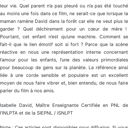
n
s
s
s
t
leur vie. Quel parent n’a pas pleuré ou n’a pas été touché
i
i
i
s
au moins une fois dans ce film, ne serait-ce que lorsque la
o
o
o
n
n
n
maman ramène David dans la forêt car elle ne veut plus le
A
s
s
s
a
a
a
garder ? Quel déchirement pour un cœur de mère !
u
v
v
v
Pourtant, cet enfant n’est qu’une machine. Comment se
e
e
e
t
c
c
c
fait-il que le lien émotif soit si fort ? Parce que la scène
o
u
u
u
n
n
n
réactive en nous une représentation interne concernant
h
C
C
C
o
o
o
l’amour pour les enfants, l’une des valeurs primordiales
y
a
a
a
pour beaucoup de gens sur la planète. La référence ainsi
c
c
c
p
h
h
h
liée à une corde sensible et populaire est un excellent
n
moyen de nous faire vibrer et, bien entendu, de nous faire
A
o
parler du film à nos amis.
t
s
e
e
A
P
Isabelle David, Maître Enseignante Certifiée en PNL de
l
t
N
A
l’INLPTA et de la SIEPNL / ISNLPT
u
i
e
L
t
e
o
l
Note : Ces articles sont disponibles pour diffusion. Si vous
B