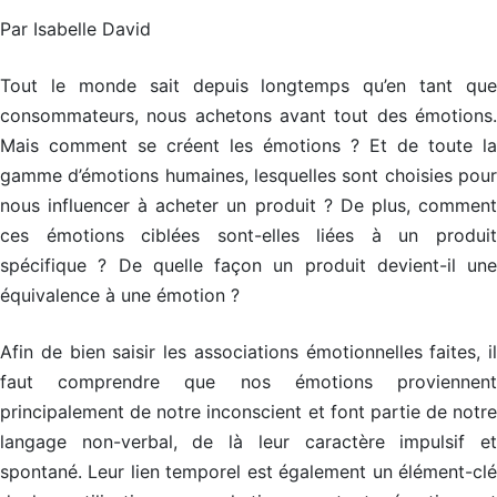
IDCom
i
i
i
n
f
f
f
Par Isabelle David
i
i
i
e
c
c
c
Contact
a
a
a
s
Tout le monde sait depuis longtemps qu’en tant que
t
t
t
i
i
i
s
consommateurs, nous achetons avant tout des émotions.
o
o
o
e
Mais comment se créent les émotions ? Et de toute la
n
n
n
d
d
d
gamme d’émotions humaines, lesquelles sont choisies pour
e
e
e
C
C
C
C
o
nous influencer à acheter un produit ? De plus, comment
o
o
o
m
a
a
a
m
ces émotions ciblées sont-elles liées à un produit
c
c
c
u
spécifique ? De quelle façon un produit devient-il une
h
h
h
n
P
P
P
i
équivalence à une émotion ?
r
r
r
q
o
o
o
u
f
f
f
o
Afin de bien saisir les associations émotionnelles faites, il
e
e
e
n
s
s
s
s
faut comprendre que nos émotions proviennent
s
s
s
d
principalement de notre inconscient et font partie de notre
i
i
i
e
o
o
o
f
langage non-verbal, de là leur caractère impulsif et
n
n
n
a
n
n
n
ç
spontané. Leur lien temporel est également un élément-clé
e
e
e
o