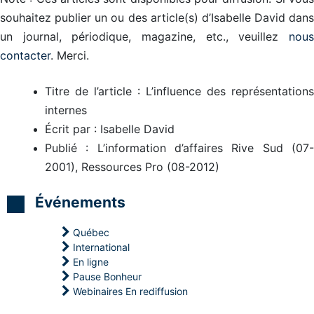
h
r
a
i
y
souhaitez publier un ou des article(s) d’Isabelle David dans
s
p
s
e
e
un journal, périodique, magazine, etc., veuillez
nous
n
P
o
C
r
contacter
. Merci.
N
s
L
o
e
s
d
P
a
Titre de l’article : L’influence des représentations
C
e
r
b
c
internes
a
o
a
t
s
Écrit par : Isabelle David
h
a
i
e
c
Publié : L’information d’affaires Rive Sud (07-
i
c
i
A
2001), Ressources Pro (08-2012)
e
n
u
h
n
t
g
P
i
o
Événements
N
h
n
F
L
y
a
p
g
Québec
M
i
n
a
r
International
o
A
î
e
s
En ligne
c
t
é
e
Pause Bonheur
t
r
m
-
i
e
e
Webinaires En rediffusion
R
v
P
r
E
a
r
g