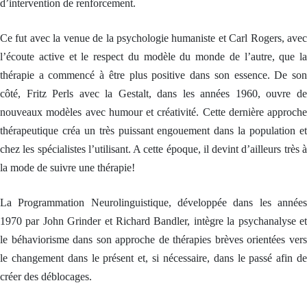
l
l
l
n
d’intervention de renforcement.
(
(
(
e
C
C
C
f
C
C
C
f
Ce fut avec la venue de la psychologie humaniste et Carl Rogers, avec
P
P
P
i
)
)
)
c
l’écoute active et le respect du modèle du monde de l’autre, que la
a
thérapie a commencé à être plus positive dans son essence. De son
P
P
P
c
o
o
o
e
côté, Fritz Perls avec la Gestalt, dans les années 1960, ouvre de
s
s
s
a
t
t
t
v
nouveaux modèles avec humour et créativité. Cette dernière approche
M
M
M
e
thérapeutique créa un très puissant engouement dans la population et
a
a
a
c
î
î
î
l
chez les spécialistes l’utilisant. A cette époque, il devint d’ailleurs très à
t
t
t
e
r
r
r
s
la mode de suivre une thérapie!
e
e
e
e
e
e
e
n
n
n
n
f
La Programmation Neurolinguistique, développée dans les années
C
C
C
a
o
o
o
n
1970 par John Grinder et Richard Bandler, intègre la psychanalyse et
a
a
a
t
le béhaviorisme dans son approche de thérapies brèves orientées vers
c
c
c
s
h
h
h
le changement dans le présent et, si nécessaire, dans le passé afin de
i
i
i
S
n
n
n
t
créer des déblocages.
g
g
g
r
P
P
P
a