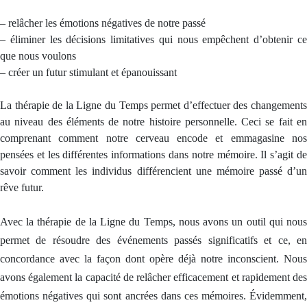
n
s
s
s
t
i
i
i
s
– relâcher les émotions négatives de notre passé
o
o
o
– éliminer les décisions limitatives qui nous empêchent d’obtenir ce
n
n
n
A
s
s
s
que nous voulons
a
a
a
u
– créer un futur stimulant et épanouissant
v
v
v
e
e
e
t
c
c
c
La thérapie de la Ligne du Temps permet d’effectuer des changements
o
u
u
u
n
n
n
au niveau des éléments de notre histoire personnelle. Ceci se fait en
h
C
C
C
comprenant comment notre cerveau encode et emmagasine nos
o
o
o
y
a
a
a
pensées et les différentes informations dans notre mémoire. Il s’agit de
c
c
c
p
savoir comment les individus différencient une mémoire passé d’un
h
h
h
n
rêve futur.
A
o
t
Avec la thérapie de la Ligne du Temps, nous avons un outil qui nous
s
permet de résoudre des événements passés significatifs et ce, en
e
e
A
P
concordance avec la façon dont opère déjà notre inconscient. Nous
l
t
N
A
u
avons également la capacité de relâcher efficacement et rapidement des
i
e
L
t
émotions négatives qui sont ancrées dans ces mémoires. Évidemment,
e
o
l
B