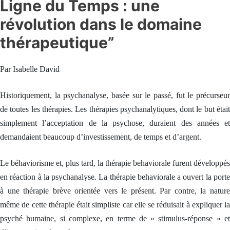
IDCom
Ligne du Temps : une
i
i
i
n
f
f
f
i
i
i
révolution dans le domaine
e
c
c
c
Contact
a
a
a
s
thérapeutique”
t
t
t
i
i
i
s
o
o
o
e
n
n
n
Par Isabelle David
d
d
d
e
e
e
C
C
C
C
o
Historiquement, la psychanalyse, basée sur le passé, fut le précurseur
o
o
o
m
a
a
a
m
de toutes les thérapies. Les thérapies psychanalytiques, dont le but était
c
c
c
u
simplement l’acceptation de la psychose, duraient des années et
h
h
h
n
P
P
P
i
demandaient beaucoup d’investissement, de temps et d’argent.
r
r
r
q
o
o
o
u
f
f
f
o
Le béhaviorisme et, plus tard, la thérapie behaviorale furent développés
e
e
e
n
s
s
s
s
en réaction à la psychanalyse. La thérapie behaviorale a ouvert la porte
s
s
s
d
i
i
i
e
à une thérapie brève orientée vers le présent. Par contre, la nature
o
o
o
f
même de cette thérapie était simpliste car elle se réduisait à expliquer la
n
n
n
a
n
n
n
ç
psyché humaine, si complexe, en terme de « stimulus-réponse » et
e
e
e
o