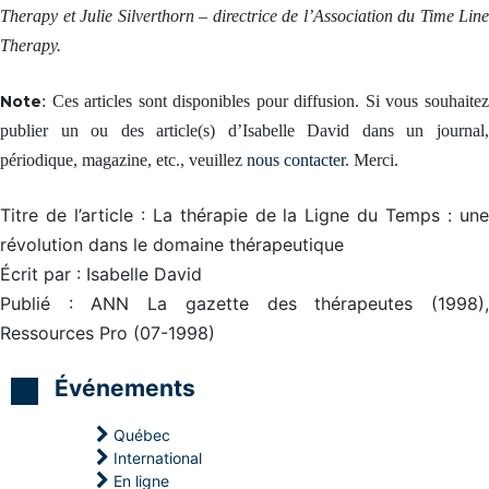
o
a
i
c
Therapy et Julie Silverthorn – directrice de l’Association du Time Line
s
t
n
o
e
Therapy.
r
g
a
-
i
P
c
S
c
N
h
E
e
L
Note
: Ces articles sont disponibles pour diffusion. Si vous souhaitez
i
R
s
c
n
E
publier un ou des article(s) d’Isabelle David dans un journal,
d
e
g
S
u
r
S
périodique, magazine, etc., veuillez
nous contacter
. Merci.
c
t
V
O
o
i
a
U
r
f
i
R
Titre de l’article : La thérapie de la Ligne du Temps : une
p
i
n
C
s
é
c
révolution dans le domaine thérapeutique
E
p
r
R
Écrit par : Isabelle David
a
P
e
E
r
N
l
T
Publié : ANN La gazette des thérapeutes (1998),
l
L
a
P
’
E
p
Ressources Pro (07-1998)
R
i
n
r
E
n
s
o
N
c
e
c
Événements
D
o
i
r
R
n
g
a
E
s
n
s
Québec
S
c
a
t
O
International
i
n
i
I
En ligne
e
t
n