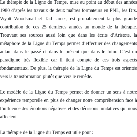
N
N
N
t
La thérapie de la Ligne du Temps, mise au point au début des années
L
L
L
é
g
1980 d’après les travaux de deux maîtres formateurs en PNL, les Drs.
H
H
H
i
Wyatt Woodsmall et Tad James, est probablement la plus grande
y
y
y
e
p
p
p
e
contribution de ces 25 dernières années au monde de la thérapie.
n
n
n
t
o
o
o
c
Trouvant ses sources aussi loin que dans les écrits d’Aristote, la
C
C
C
r
métaphore de la Ligne du Temps permet d’effectuer des changements
o
o
o
é
a
a
a
a
autant dans le passé et dans le présent que dans le futur. C’est un
c
c
c
t
h
h
h
i
paradigme très flexible car il tient compte de ces trois aspects
c
c
c
v
fondamentaux. De plus, la thérapie de la Ligne du Temps est orientée
e
e
e
i
r
r
r
t
vers la transformation plutôt que vers le remède.
t
t
t
é
i
i
i
a
f
f
f
v
Le modèle de la Ligne du Temps permet de donner un sens à notre
i
i
i
e
é
é
é
c
expérience temporelle en plus de changer notre compréhension face à
l
S
S
S
e
l’influence des émotions négatives et des décisions limitatives qui nous
u
u
u
s
affectent.
p
p
p
e
e
e
e
n
r
r
r
f
v
v
v
La thérapie de la Ligne du Temps est utile pour :
a
i
i
i