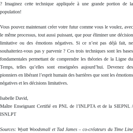
N
t
? Imaginez cette technique appliquée à une grande portion de la
a
e
C
i
t
r
O
population!
o
i
s
N
n
c
o
T
d
i
n
R
Vous pouvez maintenant créer votre futur comme vous le voulez, avec
e
e
i
E
n
n
n
A
le même processus, tout aussi puissant, que pour éliminer une décision
o
P
t
V
s
N
e
limitative ou des émotions négatives. Si ce n’est pas déjà fait, ne
E
c
L
l
C
a
souhaiteriez-vous pas y parvenir ? Ces trois techniques sont les bases
l
S
p
P
i
O
fondamentales permettant de comprendre les théories de la Ligne du
a
o
g
N
c
s
e
Temps, telles qu’elles sont enseignées aujourd’hui. Devenez des
G
i
t
n
U
t
M
pionniers en libérant l’esprit humain des barrières que sont les émotions
c
I
é
a
e
D
négatives et les décisions limitatives.
s
î
i
E
a
t
n
u
r
t
A
Isabelle David,
t
e
u
u
o
e
i
t
Maître Enseignant Certifié en PNL de l’INLPTA et de la SIEPNL /
-
n
t
o
r
C
i
ISNLPT
h
é
o
v
y
p
a
e
p
a
c
e
n
Sources: Wyatt Woodsmall et Tad James – co-créateurs du Time Line
r
h
n