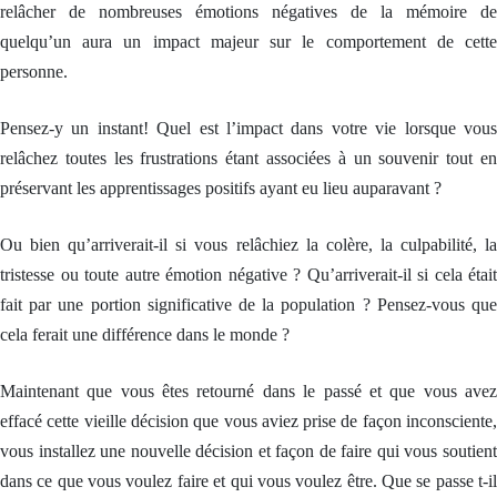
h
relâcher de nombreuses émotions négatives de la mémoire de
r
a
i
y
s
p
quelqu’un aura un impact majeur sur le comportement de cette
s
e
e
n
P
personne.
o
C
r
N
s
L
o
e
s
Pensez-y un instant! Quel est l’impact dans votre vie lorsque vous
d
P
a
C
e
r
relâchez toutes les frustrations étant associées à un souvenir tout en
b
c
a
o
a
préservant les apprentissages positifs ayant eu lieu auparavant ?
t
s
h
a
i
e
c
i
c
Ou bien qu’arriverait-il si vous relâchiez la colère, la culpabilité, la
i
A
e
n
u
h
tristesse ou toute autre émotion négative ? Qu’arriverait-il si cela était
n
t
g
P
i
fait par une portion significative de la population ? Pensez-vous que
o
N
h
n
cela ferait une différence dans le monde ?
F
L
y
a
p
g
M
i
n
a
r
Maintenant que vous êtes retourné dans le passé et que vous avez
o
A
î
e
s
c
effacé cette vieille décision que vous aviez prise de façon inconsciente,
t
é
e
t
r
m
-
vous installez une nouvelle décision et façon de faire qui vous soutient
i
e
e
R
v
P
r
dans ce que vous voulez faire et qui vous voulez être. Que se passe t-il
E
a
r
g