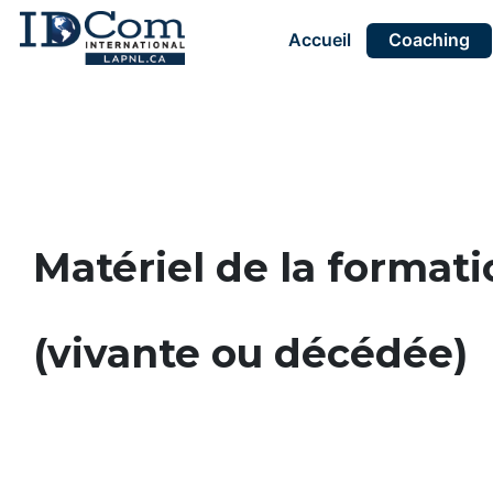
Accueil
Coaching
Contact
Contact
Contact
Contact
Contact
Espace
Espace
Espace
Espace
membre
membre
membre
membre
Matériel de la forma
(vivante ou décédée)