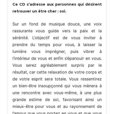
a
N
N
N
Ce CD s’adresse aux personnes qui désirent
t
L
L
L
é
retrouver un être cher : soi.
g
H
H
H
i
y
y
y
e
p
p
p
Sur un fond de musique douce, une voix
e
n
n
n
t
rassurante vous guide vers la paix et la
o
o
o
c
C
C
C
r
sérénité. L’objectif est de vous inviter à
o
o
o
é
a
a
a
prendre du temps pour vous, à laisser la
a
c
c
c
t
h
h
h
lumière vous imprégner, puis vibrer à
i
c
c
c
v
l’intérieur de vous et enfin s’épanouir en vous.
e
e
e
i
r
r
r
Vous serez agréablement surpris par le
t
t
t
t
é
i
i
i
résultat, car cette relaxation de votre corps et
a
f
f
f
v
de votre esprit sera totale. Vous ressentirez
i
i
i
e
é
é
é
un bien-être insoupçonné qui vous mènera à
c
l
S
S
S
une rencontre avec vous-même, à une plus
e
u
u
u
s
grande estime de soi, favorisant ainsi un
p
p
p
e
e
e
e
mieux-être pour vous et au rayonnement de
n
r
r
r
f
v
v
v
l’amour que vous portez en vous et que vous