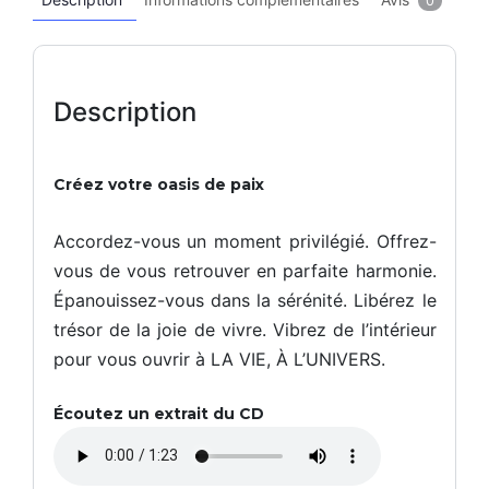
0
o
l
l
l
n
(
(
(
e
C
C
C
f
C
C
C
f
P
P
P
i
)
)
)
Description
c
a
P
P
P
c
o
o
o
e
s
s
s
a
Créez votre oasis de paix
t
t
t
v
M
M
M
e
a
a
a
c
î
î
î
Accordez-vous un moment privilégié. Offrez-
l
t
t
t
e
vous de vous retrouver en parfaite harmonie.
r
r
r
s
e
e
e
Épanouissez-vous dans la sérénité. Libérez le
e
e
e
e
n
n
n
n
trésor de la joie de vivre. Vibrez de l’intérieur
f
C
C
C
a
pour vous ouvrir à LA VIE, À L’UNIVERS.
o
o
o
n
a
a
a
t
c
c
c
s
h
h
h
Écoutez un extrait du CD
i
i
i
S
n
n
n
t
g
g
g
r
P
P
P