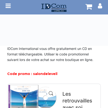
Accueil – old
Coaching
C
C
C
A
o
o
o
t
IDCom International vous offre gratuitement un CD en
Programmes
a
a
a
e
format téléchargeable. Utiliser le code promotionnel
c
c
c
l
suivant lors de votre achat sur notre boutique en ligne.
Ateliers
h
h
h
i
i
i
i
e
Code promo : salondeleveil
Événements
n
n
n
r
g
g
g
s
Les
Boutique
J
C
C
C
e
e
e
retrouvailles
e
r
r
r
avec soi
t
t
t