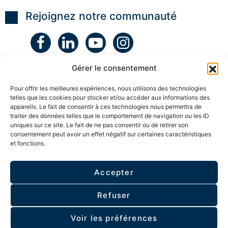
v
r
r
E
a
g
a
Rejoignez notre communauté
N
t
e
t
C
i
r
i
O
o
s
c
N
n
o
i
T
d
n
e
R
e
i
n
E
n
Gérer le consentement
n
P
A
o
t
N
V
s
e
L
E
Pour offrir les meilleures expériences, nous utilisons des technologies
c
l
C
telles que les cookies pour stocker et/ou accéder aux informations des
a
l
P
S
appareils. Le fait de consentir à ces technologies nous permettra de
p
i
o
O
a
traiter des données telles que le comportement de navigation ou les ID
g
s
N
c
e
uniques sur ce site. Le fait de ne pas consentir ou de retirer son
t
G
i
n
M
consentement peut avoir un effet négatif sur certaines caractéristiques
U
t
c
a
et fonctions.
ESPACE MEMBRE
I
é
e
î
D
s
i
t
E
a
n
r
Accepter
u
t
e
A
Politique de confidentialité
t
u
e
u
o
i
n
t
Refuser
-
t
C
o
r
i
o
h
© 2026 - Tous droits réservés I.DCom
- Bâtit par
é
v
a
Voir les préférences
y
p
e
c
p