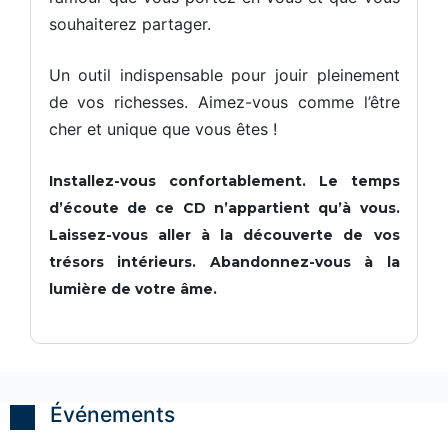
a
i
i
i
n
souhaiterez partager.
s
s
s
t
i
i
i
s
o
o
o
n
n
n
Un outil indispensable pour jouir pleinement
s
s
s
A
de vos richesses. Aimez-vous comme l’être
a
a
a
u
v
v
v
cher et unique que vous êtes !
e
e
e
t
c
c
c
u
u
u
o
Installez-vous confortablement. Le temps
n
n
n
C
C
C
h
d’écoute de ce CD n’appartient qu’à vous.
o
o
o
a
a
a
y
Laissez-vous aller à la découverte de vos
c
c
c
trésors intérieurs. Abandonnez-vous à la
p
h
h
h
lumière de votre âme.
n
A
o
t
s
e
A
P
e
l
t
N
Événements
A
i
e
L
u
t