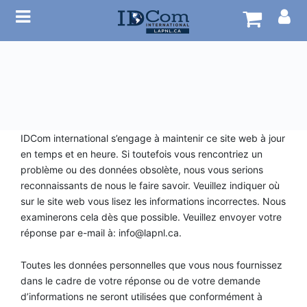
Accueil – old
Coaching
C
C
C
A
o
o
o
t
IDCom international s’engage à maintenir ce site web à jour
Programmes
a
a
a
e
en temps et en heure. Si toutefois vous rencontriez un
c
c
c
l
problème ou des données obsolète, nous vous serions
Ateliers
h
h
h
i
reconnaissants de nous le faire savoir. Veuillez indiquer où
sur le site web vous lisez les informations incorrectes. Nous
i
i
i
e
examinerons cela dès que possible. Veuillez envoyer votre
n
n
n
r
Événements
réponse par e-mail à:
info@
lapnl.ca
.
g
g
g
s
J
C
C
C
Boutique
Toutes les données personnelles que vous nous fournissez
e
e
e
e
dans le cadre de votre réponse ou de votre demande
r
r
r
d’informations ne seront utilisées que conformément à
t
t
t
u