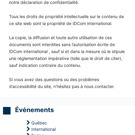
IDCom
i
i
i
notre déclaration de confidentialité.
n
f
f
f
i
i
i
e
c
c
c
Tous les droits de propriété intellectuelle sur le contenu de
Contact
a
a
a
s
ce site web sont la propriété de IDCom international.
t
t
t
i
i
i
s
o
o
o
La copie, la diffusion et toute autre utilisation de ces
e
n
n
n
d
d
d
documents sont interdites sans l’autorisation écrite de
e
e
e
C
IDCom international , sauf si et dans la mesure où le stipule
C
C
C
o
une réglementation impérative (telle que le droit de citer),
o
o
o
m
a
a
a
m
sauf indication contraire du contenu.
c
c
c
u
h
h
h
n
P
P
P
i
Si vous avez des questions ou des problèmes
r
r
r
q
d’accessibilité du site, n’hésitez pas à nous contacter.
o
o
o
u
f
f
f
o
e
e
e
n
s
s
s
s
s
s
s
d
Événements
i
i
i
e
o
o
o
f
n
n
n
a
Québec
n
n
n
ç
International
e
e
e
o