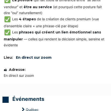
l
l
l
n
(
(
(
e
vendeur” et
être au service
(et pourquoi cette posture fait
C
C
C
f
C
C
C
f
dire “oui” naturellement)
P
P
P
i
Les
4 étapes
de la création de clients premium (vue
)
)
)
c
a
d’ensemble claire + une phrase-clé par étape)
P
P
P
c
o
o
o
Les
phrases qui créent un lien émotionnel sans
e
s
s
s
a
manipuler
— celles qui rendent la décision simple, sereine et
t
t
t
v
M
M
M
e
évidente
a
a
a
c
î
î
î
l
t
t
t
e
Lieu:
En direct sur zoom
r
r
r
s
e
e
e
e
e
e
e
n
Adresse:
n
n
n
f
En direct sur zoom
C
C
C
a
o
o
o
n
a
a
a
t
c
c
c
s
h
h
h
i
i
i
S
Événements
n
n
n
t
g
g
g
r
P
P
P
a
Québec