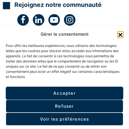
n
Rejoignez notre communauté
s
s
s
t
i
i
i
s
o
o
o
n
n
n
A
s
s
s
a
a
a
u
v
v
v
Gérer le consentement
e
e
e
t
c
c
c
o
u
u
u
Pour offrir les meilleures expériences, nous utilisons des technologies
n
n
n
telles que les cookies pour stocker et/ou accéder aux informations des
h
C
C
C
appareils. Le fait de consentir à ces technologies nous permettra de
o
o
o
y
traiter des données telles que le comportement de navigation ou les ID
a
a
a
uniques sur ce site. Le fait de ne pas consentir ou de retirer son
c
c
c
p
consentement peut avoir un effet négatif sur certaines caractéristiques
h
h
h
et fonctions.
ESPACE MEMBRE
n
A
o
Accepter
t
s
Politique de confidentialité
e
e
A
P
Refuser
l
t
N
A
© 2026 - Tous droits réservés I.DCom
- Bâtit par
u
i
Voir les préférences
e
L
t
e
o
l
Agence web
-
Politique de confidentialité
B