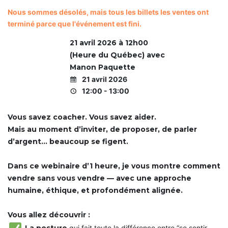
IDCom
i
i
i
n
f
f
f
Nous sommes désolés, mais tous les billets les ventes ont
i
i
i
e
terminé parce que l'événement est fini.
c
c
c
Contact
a
a
a
s
t
t
t
21 avril 2026 à 12h00
i
i
i
s
(Heure du Québec) avec
o
o
o
e
n
n
n
Manon Paquette
d
d
d
21 avril 2026
e
e
e
C
C
C
C
o
12:00 - 13:00
o
o
o
m
a
a
a
m
c
c
c
u
Vous savez coacher. Vous savez aider.
h
h
h
n
Mais au moment d’inviter, de proposer, de parler
P
P
P
i
r
r
r
q
d’argent… beaucoup se figent.
o
o
o
u
f
f
f
o
e
e
e
n
Dans ce webinaire d’1 heure, je vous montre comment
s
s
s
s
vendre sans vous vendre — avec une approche
s
s
s
d
i
i
i
e
humaine, éthique, et profondément alignée.
o
o
o
f
n
n
n
a
n
n
n
ç
Vous allez découvrir :
e
e
e
o
La posture
qui fait toute la différence entre “se sentir