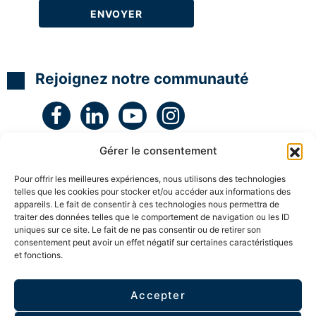
N
N
N
t
L
L
L
é
g
H
H
H
i
y
y
y
e
p
p
p
e
n
n
n
t
Rejoignez notre communauté
o
o
o
c
C
C
C
r
o
o
o
é
a
a
a
a
c
c
c
t
h
h
h
i
c
c
c
v
Gérer le consentement
e
e
e
i
r
r
r
t
Pour offrir les meilleures expériences, nous utilisons des technologies
t
t
t
é
i
i
i
telles que les cookies pour stocker et/ou accéder aux informations des
a
f
f
f
v
appareils. Le fait de consentir à ces technologies nous permettra de
i
i
i
e
traiter des données telles que le comportement de navigation ou les ID
é
é
é
c
uniques sur ce site. Le fait de ne pas consentir ou de retirer son
l
consentement peut avoir un effet négatif sur certaines caractéristiques
S
S
S
e
et fonctions.
ESPACE MEMBRE
u
u
u
s
p
p
p
e
e
e
e
n
r
r
r
Accepter
f
Politique de confidentialité
v
v
v
a
i
i
i