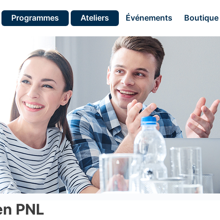
Programmes
Ateliers
Événements
Boutique
en PNL