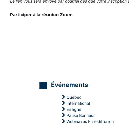
Le lien vous sera envoyé par courriel dès que votre inscription se
Participer à la réunion Zoom
Événements
Québec
International
En ligne
Pause Bonheur
M
M
M
Webinaires En rediffusion