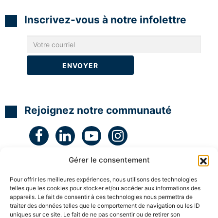
N
N
N
t
L
L
L
é
g
Inscrivez-vous à notre infolettre
H
H
H
i
y
y
y
e
p
p
p
e
n
n
n
t
o
o
o
c
C
C
C
r
o
o
o
é
a
a
a
a
c
c
c
t
h
h
h
i
c
c
c
v
Rejoignez notre communauté
e
e
e
i
r
r
r
t
t
t
t
é
i
i
i
a
f
f
f
v
i
i
i
e
é
é
é
c
Gérer le consentement
l
S
S
S
e
u
u
u
s
Pour offrir les meilleures expériences, nous utilisons des technologies
p
p
p
e
telles que les cookies pour stocker et/ou accéder aux informations des
e
e
e
n
appareils. Le fait de consentir à ces technologies nous permettra de
r
r
r
f
traiter des données telles que le comportement de navigation ou les ID
v
v
v
a
uniques sur ce site. Le fait de ne pas consentir ou de retirer son
i
i
i