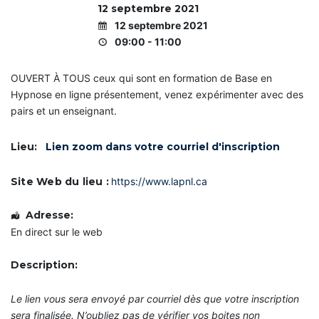
IDCom
i
i
i
12 septembre 2021
n
f
f
f
i
i
i
12 septembre 2021
e
c
c
c
Contact
09:00 - 11:00
a
a
a
s
t
t
t
i
i
i
s
OUVERT À TOUS ceux qui sont en formation de Base en
o
o
o
e
n
n
n
Hypnose en ligne présentement, venez expérimenter avec des
d
d
d
pairs et un enseignant.
e
e
e
C
C
C
C
o
o
o
o
m
Lieu:
Lien zoom dans votre courriel d'inscription
a
a
a
m
c
c
c
u
h
h
h
n
Site Web du lieu :
https://www.lapnl.ca
P
P
P
i
r
r
r
q
o
o
o
u
Adresse:
f
f
f
o
e
e
e
n
En direct sur le web
s
s
s
s
s
s
s
d
i
i
i
e
Description:
o
o
o
f
n
n
n
a
n
n
n
ç
Le lien vous sera envoyé par courriel dès que votre inscription
e
e
e
o
sera finalisée. N’oubliez pas de vérifier vos boites non