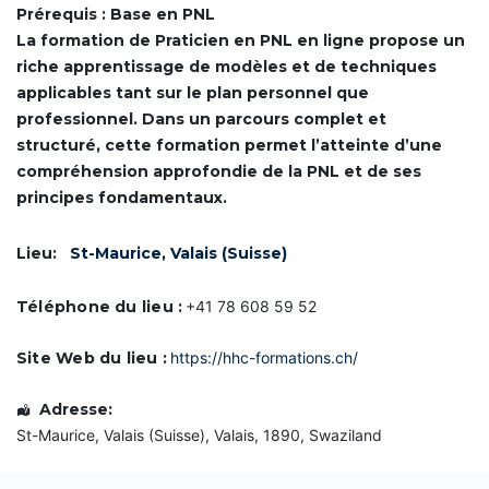
IDCom
i
i
i
Prérequis : Base en PNL
n
f
f
f
i
i
i
La formation de Praticien en PNL en ligne propose un
e
c
c
c
Contact
riche apprentissage de modèles et de techniques
a
a
a
s
t
t
t
applicables tant sur le plan personnel que
i
i
i
s
professionnel. Dans un parcours complet et
o
o
o
e
n
n
n
structuré, cette formation permet l’atteinte d’une
d
d
d
compréhension approfondie de la PNL et de ses
e
e
e
C
C
C
C
o
principes fondamentaux.
o
o
o
m
a
a
a
m
c
c
c
u
Lieu:
St-Maurice, Valais (Suisse)
h
h
h
n
P
P
P
i
r
r
r
q
Téléphone du lieu :
+41 78 608 59 52
o
o
o
u
f
f
f
o
e
e
e
n
Site Web du lieu :
https://hhc-formations.ch/
s
s
s
s
s
s
s
d
i
i
i
e
Adresse:
o
o
o
f
St-Maurice, Valais (Suisse)
,
Valais
,
1890
,
Swaziland
n
n
n
a
n
n
n
ç
e
e
e
o