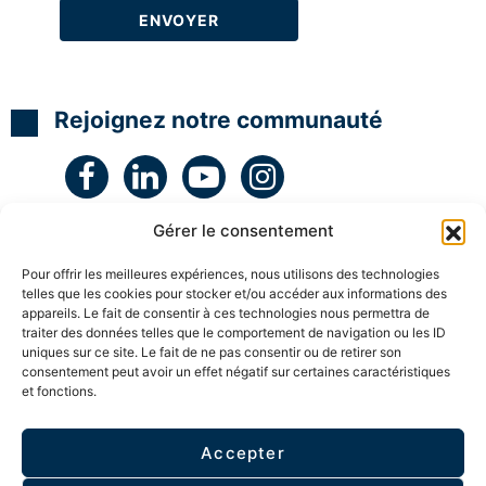
N
N
N
t
L
L
L
é
g
H
H
H
i
y
y
y
e
p
p
p
e
n
n
n
t
Rejoignez notre communauté
o
o
o
c
C
C
C
r
o
o
o
é
a
a
a
a
c
c
c
t
h
h
h
i
c
c
c
v
Gérer le consentement
e
e
e
i
r
r
r
t
Pour offrir les meilleures expériences, nous utilisons des technologies
t
t
t
é
telles que les cookies pour stocker et/ou accéder aux informations des
i
i
i
a
f
f
f
v
appareils. Le fait de consentir à ces technologies nous permettra de
i
i
i
e
traiter des données telles que le comportement de navigation ou les ID
é
é
é
c
uniques sur ce site. Le fait de ne pas consentir ou de retirer son
l
consentement peut avoir un effet négatif sur certaines caractéristiques
S
S
S
e
et fonctions.
ESPACE MEMBRE
u
u
u
s
p
p
p
e
e
e
e
n
r
r
r
Accepter
f
Politique de confidentialité
v
v
v
a
i
i
i