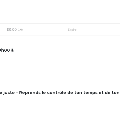
$0.00
Expiré
CAD
 9h00 à
re juste –
Reprends le contrôle de ton temps et de ton