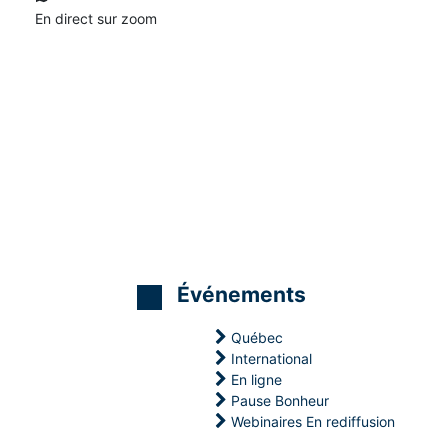
En direct sur zoom
Événements
Québec
International
En ligne
Pause Bonheur
M
M
M
Webinaires En rediffusion