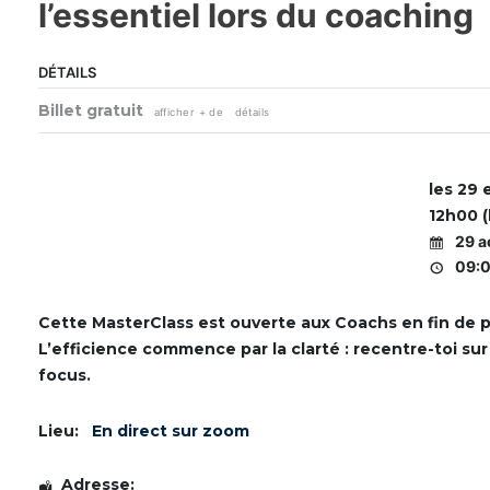
l’essentiel lors du coaching
DÉTAILS
Billet gratuit
afficher + de détails
les 29 
12h00 
29 a
09:0
Cette MasterClass est ouverte aux Coachs en fin de p
L’efficience commence par la clarté : recentre-toi su
focus.
Lieu:
En direct sur zoom
m
Adresse:
m