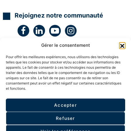
N
N
N
t
L
L
L
é
g
H
H
H
Rejoignez notre communauté
i
y
y
y
e
p
p
p
e
n
n
n
t
o
o
o
c
C
C
C
r
o
o
o
é
Gérer le consentement
a
a
a
a
c
c
c
t
h
h
h
i
Pour offrir les meilleures expériences, nous utilisons des technologies
c
c
c
v
telles que les cookies pour stocker et/ou accéder aux informations des
e
e
e
i
appareils. Le fait de consentir à ces technologies nous permettra de
r
r
r
t
traiter des données telles que le comportement de navigation ou les ID
t
t
t
é
uniques sur ce site. Le fait de ne pas consentir ou de retirer son
i
i
i
a
consentement peut avoir un effet négatif sur certaines caractéristiques
f
f
f
v
et fonctions.
i
i
i
ESPACE MEMBRE
e
é
é
é
c
l
S
S
S
e
Accepter
u
u
u
s
Politique de confidentialité
p
p
p
e
e
e
e
n
Refuser
r
r
r
f
v
v
v
a
© 2026 - Tous droits réservés I.DCom
- Bâtit par
i
i
i