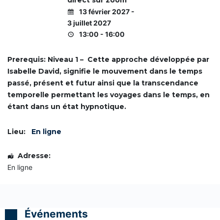
IDCom
direct sur zoom
i
i
i
n
f
f
f
13 février 2027 -
i
i
i
e
3 juillet 2027
c
c
c
Contact
a
a
a
13:00 - 16:00
s
t
t
t
i
i
i
s
o
o
o
Prerequis: Niveau 1 – Cette approche développée par
e
n
n
n
Isabelle David, signifie le mouvement dans le temps
d
d
d
e
e
e
C
passé, présent et futur ainsi que la transcendance
C
C
C
o
temporelle permettant les voyages dans le temps, en
o
o
o
m
a
a
a
m
étant dans un état hypnotique.
c
c
c
u
h
h
h
n
P
P
P
i
Lieu:
En ligne
r
r
r
q
o
o
o
u
f
f
f
o
Adresse:
e
e
e
n
s
s
s
s
En ligne
s
s
s
d
i
i
i
e
o
o
o
f
n
n
n
a
n
n
n
ç
Événements
e
e
e
o