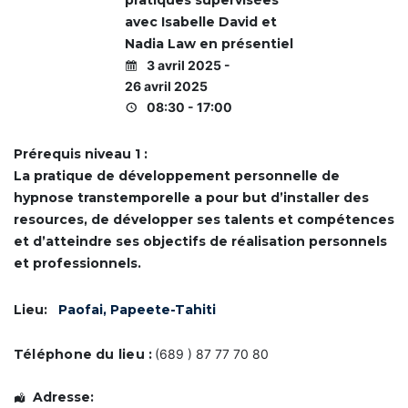
IDCom
pratiques supervisées
i
i
i
n
f
f
f
avec Isabelle David et
i
i
i
e
Nadia Law en présentiel
c
c
c
Contact
a
a
a
s
3 avril 2025 -
t
t
t
26 avril 2025
i
i
i
s
o
o
o
08:30 - 17:00
e
n
n
n
d
d
d
e
e
e
C
Prérequis niveau 1 :
C
C
C
o
La pratique de développement personnelle de
o
o
o
m
a
a
a
m
hypnose transtemporelle a pour but d’installer des
c
c
c
u
resources, de développer ses talents et compétences
h
h
h
n
P
P
P
i
et d’atteindre ses objectifs de réalisation personnels
r
r
r
q
et professionnels.
o
o
o
u
f
f
f
o
e
e
e
n
s
s
s
s
Lieu:
Paofai, Papeete-Tahiti
s
s
s
d
i
i
i
e
o
o
o
f
Téléphone du lieu :
(689 ) 87 77 70 80
n
n
n
a
n
n
n
ç
e
e
e
o
Adresse: