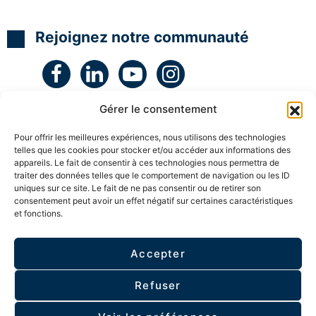
N
N
N
t
L
L
L
é
g
H
H
H
Rejoignez notre communauté
i
y
y
y
e
p
p
p
e
n
n
n
t
o
o
o
c
C
C
C
r
o
o
o
é
Gérer le consentement
a
a
a
a
c
c
c
t
h
h
h
i
Pour offrir les meilleures expériences, nous utilisons des technologies
c
c
c
v
telles que les cookies pour stocker et/ou accéder aux informations des
e
e
e
i
appareils. Le fait de consentir à ces technologies nous permettra de
r
r
r
t
traiter des données telles que le comportement de navigation ou les ID
t
t
t
é
uniques sur ce site. Le fait de ne pas consentir ou de retirer son
i
i
i
a
consentement peut avoir un effet négatif sur certaines caractéristiques
f
f
f
v
et fonctions.
i
i
i
ESPACE MEMBRE
e
é
é
é
c
l
S
S
S
e
Accepter
u
u
u
s
Politique de confidentialité
p
p
p
e
e
e
e
n
Refuser
r
r
r
f
v
v
v
a
© 2026 - Tous droits réservés I.DCom
- Bâtit par
i
i
i