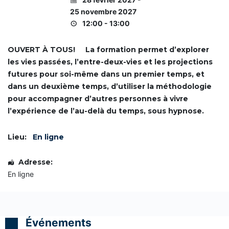
IDCom
i
i
i
n
f
f
f
25 novembre 2027
i
i
i
e
12:00 - 13:00
c
c
c
Contact
a
a
a
s
t
t
t
OUVERT À TOUS! La formation permet d’explorer
i
i
i
s
o
o
o
les vies passées, l’entre-deux-vies et les projections
e
n
n
n
futures pour soi-même dans un premier temps, et
d
d
d
e
e
e
C
dans un deuxième temps, d’utiliser la méthodologie
C
C
C
o
pour accompagner d’autres personnes à vivre
o
o
o
m
a
a
a
m
l’expérience de l’au-delà du temps, sous hypnose.
c
c
c
u
h
h
h
n
P
P
P
i
Lieu:
En ligne
r
r
r
q
o
o
o
u
f
f
f
o
Adresse:
e
e
e
n
s
s
s
s
En ligne
s
s
s
d
i
i
i
e
o
o
o
f
n
n
n
a
n
n
n
ç
Événements
e
e
e
o