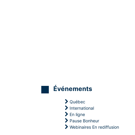
Événements
Québec
International
En ligne
Pause Bonheur
M
M
M
Webinaires En rediffusion