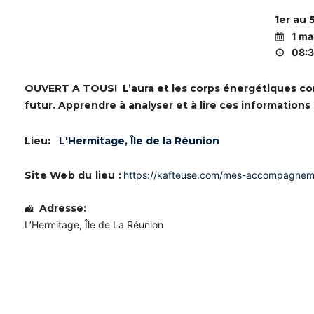
1er au 
1 ma
08:3
OUVERT A TOUS! L’aura et les corps énergétiques const
futur. Apprendre à analyser et à lire ces informati
Lieu:
L'Hermitage, Île de la Réunion
Site Web du lieu :
https://kafteuse.com/mes-accompagneme
Adresse:
L’Hermitage, Île de La Réunion
m
m