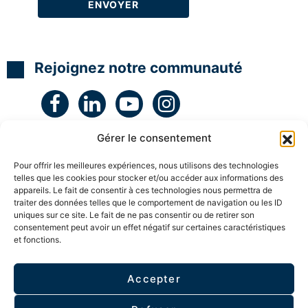
N
N
N
t
L
L
L
é
g
H
H
H
i
y
y
y
e
p
p
p
e
Rejoignez notre communauté
n
n
n
t
o
o
o
c
C
C
C
r
o
o
o
é
a
a
a
a
c
c
c
t
h
h
h
i
Gérer le consentement
c
c
c
v
e
e
e
i
r
r
r
t
Pour offrir les meilleures expériences, nous utilisons des technologies
t
t
t
é
telles que les cookies pour stocker et/ou accéder aux informations des
i
i
i
a
appareils. Le fait de consentir à ces technologies nous permettra de
f
f
f
v
traiter des données telles que le comportement de navigation ou les ID
i
i
i
e
uniques sur ce site. Le fait de ne pas consentir ou de retirer son
é
é
é
c
consentement peut avoir un effet négatif sur certaines caractéristiques
l
et fonctions.
ESPACE MEMBRE
S
S
S
e
u
u
u
s
p
p
p
e
e
e
e
n
Accepter
r
r
r
Politique de confidentialité
f
v
v
v
a
i
i
i